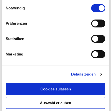
Rollos
gesammelt haben.
Einwilligungsauswahl
Plissees und Wabenplissees
Notwendig
Glasleisten-Schattierungen
Raffrollos
Präferenzen
Innenjalousien
Vertikaljalousien
Statistiken
Verdunkelungsanlagen
Steuerungen
Marketing
Somfy
Funksysteme
Konventionelle Steuerungen
Details zeigen
Omnexo
Insektenschutz
Cookies zulassen
Insektenschutz von Muggergittermacher
Absturzsicherung VisioNeo
Auswahl erlauben
Konfiguration & Preise
Über uns