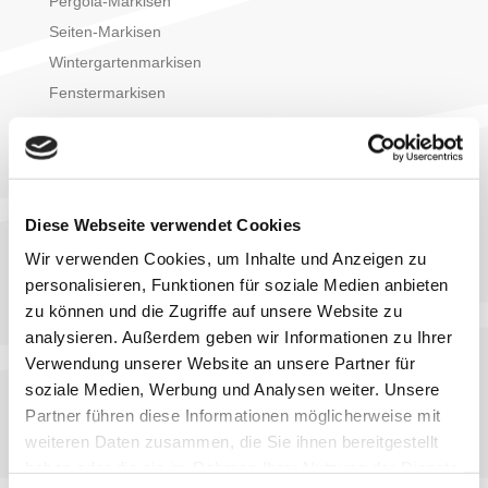
Pergola-Markisen
Seiten-Markisen
Wintergartenmarkisen
Fenstermarkisen
Uhlmann Sonnenschirme
Jalousien
Außenjalousien / Raffstoren
Raffstoreanlagen und Vorbaurollladen Alukon
Diese Webseite verwendet Cookies
Eurosun®
Wir verwenden Cookies, um Inhalte und Anzeigen zu
Innenjalousien
personalisieren, Funktionen für soziale Medien anbieten
Vertikaljalousien
zu können und die Zugriffe auf unsere Website zu
analysieren. Außerdem geben wir Informationen zu Ihrer
ZIP Anlagen
Verwendung unserer Website an unsere Partner für
Rollladen
soziale Medien, Werbung und Analysen weiter. Unsere
Rollladen Niederhofer
Partner führen diese Informationen möglicherweise mit
Rollladen Heydebreck
weiteren Daten zusammen, die Sie ihnen bereitgestellt
Innenliegender Sonnenschutz
haben oder die sie im Rahmen Ihrer Nutzung der Dienste