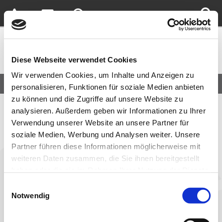
Diese Webseite verwendet Cookies
Wir verwenden Cookies, um Inhalte und Anzeigen zu
personalisieren, Funktionen für soziale Medien anbieten
zu können und die Zugriffe auf unsere Website zu
analysieren. Außerdem geben wir Informationen zu Ihrer
Sie sind hier:
Home
»
Über uns
»
Ausstellung
Verwendung unserer Website an unsere Partner für
soziale Medien, Werbung und Analysen weiter. Unsere
Ausstellung
Partner führen diese Informationen möglicherweise mit
weiteren Daten zusammen, die Sie ihnen bereitgestellt
haben oder die sie im Rahmen Ihrer Nutzung der Dienste
Ihr Weg zu unserer Ausstellung
gesammelt haben.
Einwilligungsauswahl
Notwendig
Natürlich freuen wir uns auch über Ihren ganz "traditionellen"
Besuch in unserem Ausstellungsraum!