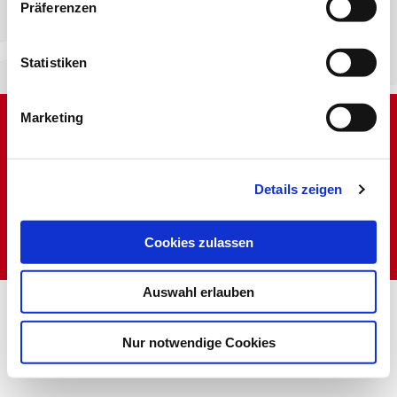
Präferenzen
Anfahrt »
Statistiken
Vereinbaren Sie Ihren persönlichen Termin »
Marketing
Impressum
Datenschutz
Sitemap
AGB
Details zeigen
Thomas Amann Sonnenschutz und Sicherheit
Genovevaweg 18-20
80689 München
Cookies zulassen
Auswahl erlauben
Nur notwendige Cookies