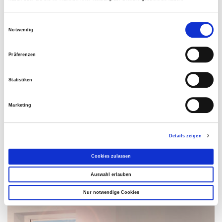
Einwilligungsauswahl
Notwendig
Präferenzen
Statistiken
Marketing
Details zeigen
Cookies zulassen
Insektenschutz-Drehtür
Auswahl erlauben
Nur notwendige Cookies