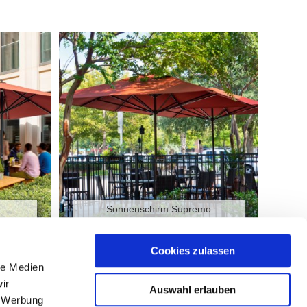
Sonnenschirm Supremo
Cookies zulassen
le Medien
VisioNeo Sun und VisioNeo Single
ir
Auswahl erlauben
, Werbung