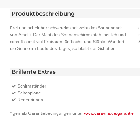
Produktbeschreibung
Frei und scheinbar schwerelos schwebt das Sonnendach
dennoch stets dort, wo Sie ihn benötigen. Denn Amalfi ist
von Amalfi. Der Mast des Sonnenschirms steht seitlich und
mit einem leichten Schwenk um 360° drehbar, ohne den
schafft somit viel Freiraum für Tische und Stühle. Wandert
die Sonne im Laufe des Tages, so bleibt der Schatten
Brillante Extras
Schirmständer
Seitenplane
Regenrinnen
* gemäß Garantiebedingungen unter
www.caravita.de/garantie