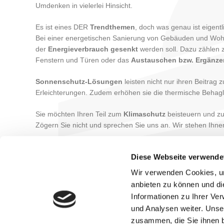
Umdenken in vielerlei Hinsicht.
Es ist eines DER
Trendthemen
, doch was genau ist eigent
Bei einer energetischen Sanierung von Gebäuden und Woh
der
Energieverbrauch
gesenkt
werden soll. Dazu zählen
Fenstern und Türen oder das
Austauschen bzw. Ergänz
Sonnenschutz-Lösungen
leisten nicht nur ihren Beitrag
Erleichterungen. Zudem erhöhen sie die thermische Behagl
Sie möchten Ihren Teil zum
Klimaschutz
beisteuern und z
Zögern Sie nicht und sprechen Sie uns an. Wir stehen Ihnen
Diese Webseite verwende
Wir verwenden Cookies, um
Beitragsnavigation
Vorheriger
WAREMA Windra Flachlamelle: Windstabilität hat einen
anbieten zu können und di
Beitrag
Informationen zu Ihrer Ve
und Analysen weiter. Unse
zusammen, die Sie ihnen b