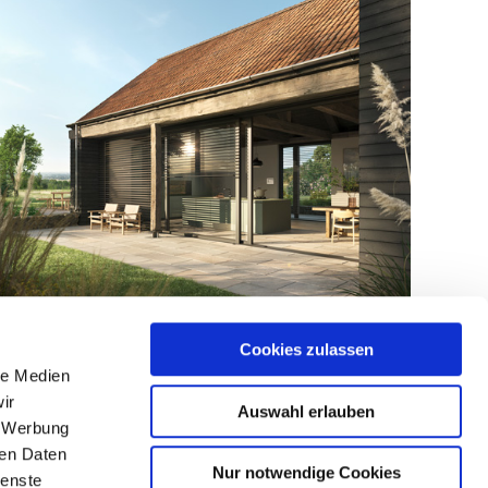
Cookies zulassen
le Medien
Nächster
SenSigna: Das Plus an Sicherheit für Ihr Zuhause
ir
Auswahl erlauben
Beitrag
, Werbung
ren Daten
Nur notwendige Cookies
ienste