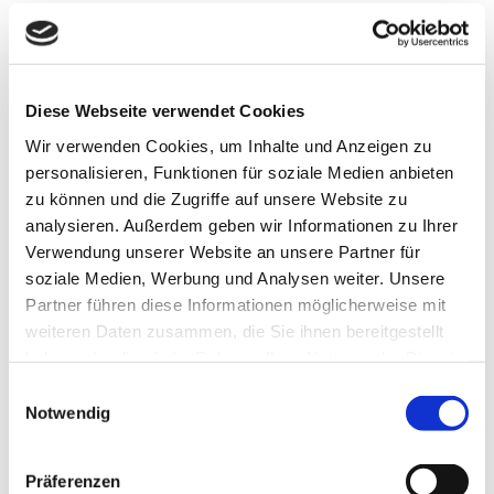
Fertigstellung der Fassade erfolgen und ermöglicht
eine saubere Gewerketrennung. Die Befestigung
erfolgt einfach und effizient über die
Führungsschiene.
Diese Webseite verwendet Cookies
Wir verwenden Cookies, um Inhalte und Anzeigen zu
Brillante Extras
personalisieren, Funktionen für soziale Medien anbieten
zu können und die Zugriffe auf unsere Website zu
Geländersystem VisioNeo Sun
analysieren. Außerdem geben wir Informationen zu Ihrer
Verwendung unserer Website an unsere Partner für
Weitere Informationen zu
soziale Medien, Werbung und Analysen weiter. Unsere
Ausstattungsextras Fenster-Markisen
Partner führen diese Informationen möglicherweise mit
weiteren Daten zusammen, die Sie ihnen bereitgestellt
Weitere Informationen zu Stoffqualitäten
haben oder die sie im Rahmen Ihrer Nutzung der Dienste
gesammelt haben.
Einwilligungsauswahl
Notwendig
Farben & Stoffe
Präferenzen
Weitere Informationen