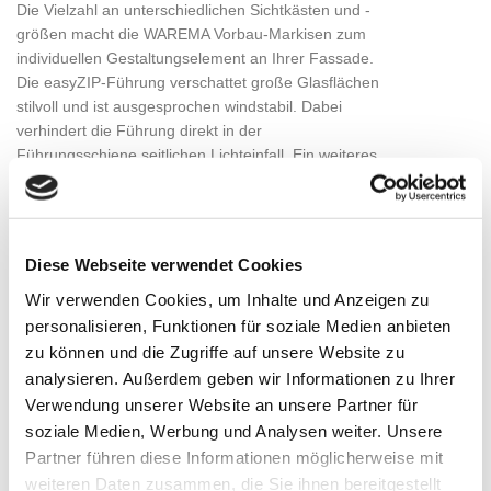
Die Vielzahl an unterschiedlichen Sichtkästen und -
größen macht die WAREMA Vorbau-Markisen zum
individuellen Gestaltungselement an Ihrer Fassade.
Die easyZIP-Führung verschattet große Glasflächen
stilvoll und ist ausgesprochen windstabil. Dabei
verhindert die Führung direkt in der
Führungsschiene seitlichen Lichteinfall. Ein weiteres
Plus: Die äußerst filigrane und schmale
Führungsschiene ermöglicht eine optimale
Integration des Sonnenschutzes in die
Gebäudefassade – ganz gleich ob direkt, freitragend
Diese Webseite verwendet Cookies
montiert oder als Einputzausführung.
Wir verwenden Cookies, um Inhalte und Anzeigen zu
personalisieren, Funktionen für soziale Medien anbieten
zu können und die Zugriffe auf unsere Website zu
Brillante Extras
analysieren. Außerdem geben wir Informationen zu Ihrer
Verwendung unserer Website an unsere Partner für
Absturzsicherung VisioNeo Sun
soziale Medien, Werbung und Analysen weiter. Unsere
Ausführung GranTex (max. Breite mit kleinem
Kasten)
Partner führen diese Informationen möglicherweise mit
WAREMA SecuKit
weiteren Daten zusammen, die Sie ihnen bereitgestellt